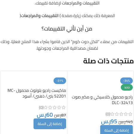
التقييمات والمراجعات
لإضافة تقييمك.
المعرفة ذلك يمكنك زيارة صفحة
(
التقييمات والمراجعات
)
من أين تأتي التقييمات؟
التقييمات من عملاء “للكل دوت كوم” الذين قاموا بشراء هذا المنتج فعليًا، وذلك
لضمان مصداقية المراجعات وجودتها.
منتجات ذات صلة
-31%
-34%
جديد
ماكيست راديو بلوتوث محمول MC-
52201 بني/ ذهبي/ أسود
راديو محمول كلاسيكي و مكبر صوت
DLC-32413
(0)
60
ر.س
(0)
87
ر.س
95
ر.س
145
ر.س
إضافة إلى السلة
إضافة إلى السلة