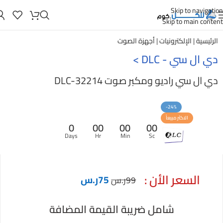
Skip to navigation
Skip to main content
الرئيسية
|
الإلكترونيات
|
أجهزة الصوت
دي ال سي - DLC
>
دي ال سي راديو ومكبر صوت DLC-32214
-24%
الاكثر مبيعاً
0
00
00
00
Days
Hr
Min
Sc
السعر الأن :
75
ر.س
99
ر.س
شامل ضريبة القيمة المضافة