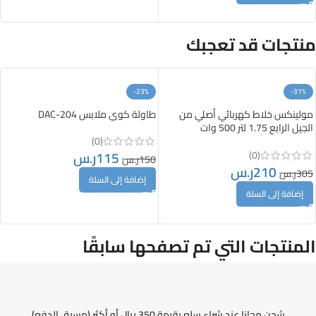
منتجات قد تعجبك
-23%
-31%
مولينكس خلاط كهربائي أصلي من
طاولة كوي ملابس DAC-204
الجيل الرابع 1.75 لتر 500 وات
LM242B28 أبيض/ شفاف
(0)
115
ر.س
(0)
150
ر.س
210
ر.س
305
ر.س
إضافة إلى السلة
إضافة إلى السلة
المنتجات التي تم تصفحها سابقًا
شحن مجانا عند شراء سلع بقيمة 350 ريال أو أكثر (مسبق الدفع)