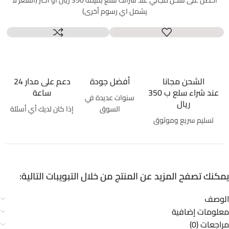
احصل على شحن مجاني عند شرائك سلع بقيمة 350 ريال أو اكثر (السعر لا
يشمل اي رسوم أخرى)
الشحن مجانا
أفضل جودة
دعم على مدار 24
عند شراء سلع ب 350
ساعة
سنوات عديدة في
ريال
السوق
إذا كان لديك أي أسئلة
تسليم سريع وموثوق
يمكنك تصفح المزيد عن المنتج من خلال التبويبات التالية:
الوصف
معلومات إضافية
مراجعات (0)