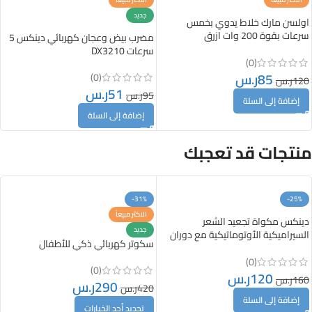
جديد
اولسن مارك خلاط يدوي بخمس
سرعات بقوة 200 وات ازرق
مضرب بيض وعجان كهربائي دينكس 5
OMHM2333
سرعات DX3210
(0)
85
ر.س
(0)
120
ر.س
51
ر.س
95
ر.س
إضافة إلى السلة
إضافة إلى السلة
منتجات قد تعجبك
-31%
-25%
الاكثر مبيعاً
دينكس مكواة تجعيد الشعر
جديد
السيراميكية الأوتوماتيكية مع دوران
سكوتر كهربائي ذكي للأطفال
تلقائي 360 درجة وسرعات متعدد
DX1354
(0)
(0)
120
ر.س
160
ر.س
290
ر.س
420
ر.س
إضافة إلى السلة
تحديد أحد الخيارات