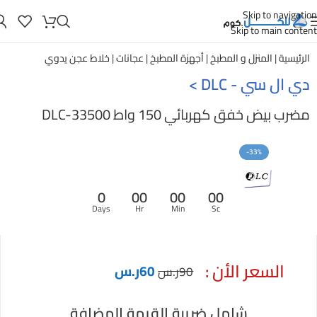
Skip to navigation
Skip to main content
الرئيسية
|
المنزل و المطبخ
|
أجهزة المطبخ
|
عجانات
|
خلاط عجن يدوي
دي ال سي - DLC
>
مضرب بيض خفق كهربائي 150 واط DLC-33500
-33%
0
00
00
00
Days
Hr
Min
Sc
السعر الأن :
60
ر.س
90
ر.س
شامل ضريبة القيمة المضافة