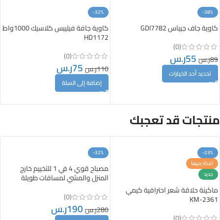
-32%
-38%
كاوية جاف جيباس GDI7782
كاوية جافة فيليبس كلاسيك 1000واط
HD1172
(0)
55
ر.س
(0)
89
ر.س
75
ر.س
110
ر.س
تحديد أحد الخيارات
إضافة إلى السلة
منتجات قد تعجبك
-32%
-23%
الاكثر مبيعاً
مصباح قوي 4 في 1 للتخييم خارج
جديد
المنزل والمشي لمسافات طويلة
والارتحال أسود KNFL5040
ماكينة حلاقة شعر احترافية كيمي
(0)
KM-2361
190
ر.س
280
ر.س
(0)