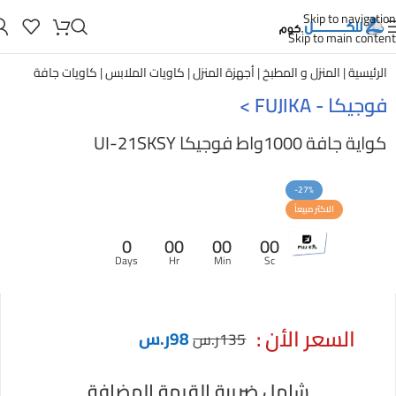
Skip to navigation
Skip to main content
الرئيسية
|
المنزل و المطبخ
|
أجهزة المنزل
|
كاويات الملابس
|
كاويات جافة
فوجيكا - FUJIKA
>
كواية جافة 1000واط فوجيكا UI-21SKSY
-27%
الاكثر مبيعاً
0
00
00
00
Days
Hr
Min
Sc
السعر الأن :
98
ر.س
135
ر.س
شامل ضريبة القيمة المضافة